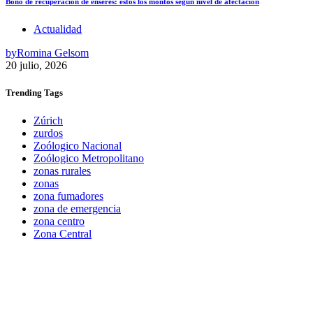
Bono de recuperación de enseres: estos los montos según nivel de afectación
Actualidad
by
Romina Gelsom
20 julio, 2026
Trending
Tags
Zúrich
zurdos
Zoólogico Nacional
Zoólogico Metropolitano
zonas rurales
zonas
zona fumadores
zona de emergencia
zona centro
Zona Central