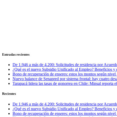
Entradas recientes
De 1.946 a más de 4.200: Solicitudes de residencia por Acuerdo
¿Qué es el nuevo Subsidio Unificado al Empleo? Beneficios y 
Bono de recuperación de enseres: estos los montos según nivel 
Nuevo balance de Senapred por sistema frontal: hay cuatro desa
Tarapacá lidera las tasas de gonorrea en Chile: Minsal reporta
Recientes
De 1.946 a más de 4.200: Solicitudes de residencia por Acuerdo
¿Qué es el nuevo Subsidio Unificado al Empleo? Beneficios y 
Bono de recuperación de enseres: estos los montos según nivel 