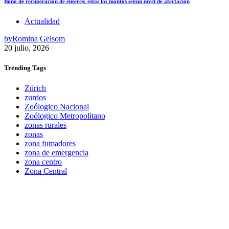
Bono de recuperación de enseres: estos los montos según nivel de afectación
Actualidad
by
Romina Gelsom
20 julio, 2026
Trending
Tags
Zúrich
zurdos
Zoólogico Nacional
Zoólogico Metropolitano
zonas rurales
zonas
zona fumadores
zona de emergencia
zona centro
Zona Central