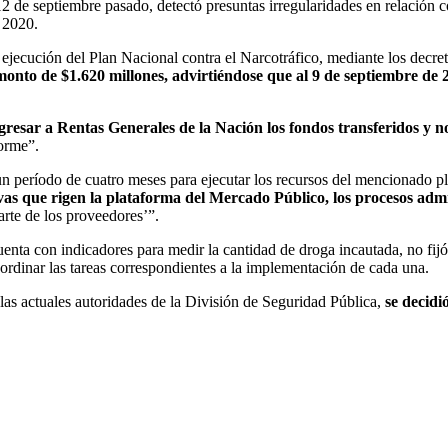
 12 de septiembre pasado, detectó presuntas irregularidades en relación c
y 2020.
la ejecución del Plan Nacional contra el Narcotráfico, mediante los dec
l monto de $1.620 millones, advirtiéndose que al 9 de septiembre de
resar a Rentas Generales de la Nación los fondos transferidos y n
forme”.
un período de cuatro meses para ejecutar los recursos del mencionado pl
ivas que rigen la plataforma del Mercado Público, los procesos admi
arte de los proveedores’”.
 cuenta con indicadores para medir la cantidad de droga incautada, no f
oordinar las tareas correspondientes a la implementación de cada una.
r las actuales autoridades de la División de Seguridad Pública,
se decidi