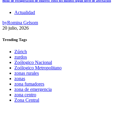
Bono de recuperación de enseres: estos los montos según nivel de afectación
Actualidad
by
Romina Gelsom
20 julio, 2026
Trending
Tags
Zúrich
zurdos
Zoólogico Nacional
Zoólogico Metropolitano
zonas rurales
zonas
zona fumadores
zona de emergencia
zona centro
Zona Central