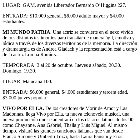
LUGAR: GAM, avenida Libertador Bernardo O’Higgins 227.
ENTRADA: $10.000 general, $6.000 adulto mayor y $4.000
estudiantes.
MI MUNDO PATRIA.
Una actriz se convierte en el nexo vívido
de tres distintos testimonios para transitar de manera ágil, emotiva y
lúdica a través de los diversos territorios de la memoria. La dirección
y dramaturgia es de Andrea Giadach y la representación está a cargo
de la actriz Lorena Ramírez.
TEMPORADA: 3 al 20 de octubre. Jueves a sábado, 20.30.
Domingo, 19.30.
LUGAR: Matucana 100.
ENTRADA: $6.000 general, $4.000 estudiantes y tercera edad,
$3.000 jueves popular.
VIVO POR ELLA.
De los creadores de Morir de Amor y Las
Madonnas, llega Vivo por Ella, tu nueva telenovela musical, una
nueva producción que se adentrará en los clásicos latinos de los 90
como Chayanne, Ana Gabriel, Thalía y Luis Miguel. Al mismo
tiempo, visitará las grandes canciones italianas que van desde
Franco Simone y Umberto Tozzi, hasta Laura Pausini y Eros