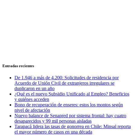
Entradas recientes
De 1.946 a más de 4.200: Solicitudes de residencia por
Acuerdo de Unión Civil de extranjeros irregulares se
duplicaron en un año
¿Qué es el nuevo Subsidio Unificado al Empleo? Beneficios
y quiénes acceden
Bono de recuperación de enseres: estos los montos según
nivel de afectación
Nuevo balance de Senapred por sistema frontal: hay cuatro
desaparecidos y 99 mil personas aisladas
Tarapacá lidera las tasas de gonorrea en Chile: Minsal reporta
el mayor número de casos en una década