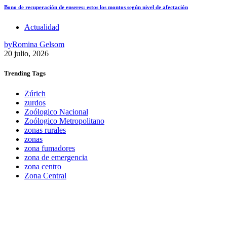
Bono de recuperación de enseres: estos los montos según nivel de afectación
Actualidad
by
Romina Gelsom
20 julio, 2026
Trending
Tags
Zúrich
zurdos
Zoólogico Nacional
Zoólogico Metropolitano
zonas rurales
zonas
zona fumadores
zona de emergencia
zona centro
Zona Central