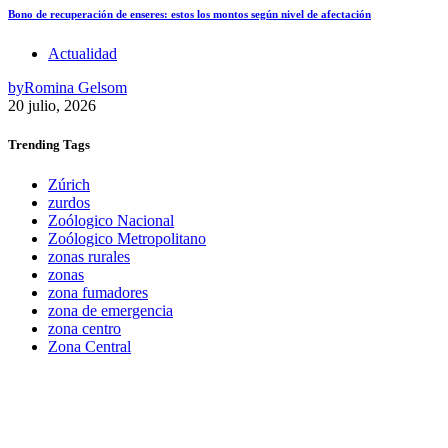
Bono de recuperación de enseres: estos los montos según nivel de afectación
Actualidad
by
Romina Gelsom
20 julio, 2026
Trending
Tags
Zúrich
zurdos
Zoólogico Nacional
Zoólogico Metropolitano
zonas rurales
zonas
zona fumadores
zona de emergencia
zona centro
Zona Central