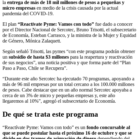
la
entrega de más de 18 mil millones de pesos a pequeñas y
micro empresas
en medio de la crisis causada por la actual
pandemia del COVID-19.
El plan
“Reactívate Pyme: Vamos con todo”
fue dado a conocer
por el Director Nacional de Sercotec, Bruno Trisotti, el subsecretario
de Economía, Esteban Carrasco, y la ministra de la Mujer y Equidad
de Género, Mónica Zalaquett.
Según señaló Trisotti, las pymes “con este programa podrán obtener
un
subsidio de hasta $3 millones
para la reapertura y reactivación
de sus negocios”, una noticia positiva y que forma parte del “Plan
Paso a Paso, Chile se Recupera”.
“Durante este año Sercotec ha ejecutado 70 programas, apoyando a
más de 96 mil empresas por un total cercano a los 100.000 millones
de pesos. Cabe destacar que en un año normal Sercotec apoyaba a
cerca de un 3% de micro y pequeñas empresas y, este año
llegaremos al 10%”, agregó el subsecretario de Economía.
De qué se trata este programa
“Reactívate Pyme: Vamos con todo” es un
fondo concursable al
que se puede postular hasta el próximo 16 de octubre y que se
divide en dos tramos de asignación de dinero
dependiendo del