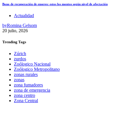
Bono de recuperación de enseres: estos los montos según nivel de afectación
Actualidad
by
Romina Gelsom
20 julio, 2026
Trending
Tags
Zúrich
zurdos
Zoólogico Nacional
Zoólogico Metropolitano
zonas rurales
zonas
zona fumadores
zona de emergencia
zona centro
Zona Central