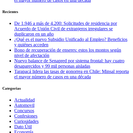
el mayor número de casos en una década
Recientes
De 1.946 a más de 4.200: Solicitudes de residencia por
Acuerdo de Unión Civil de extranjeros irregulares se
duplicaron en un año
¿Qué es el nuevo Subsidio Unificado al Empleo? Beneficios
y quiénes acceden
Bono de recuperación de enseres: estos los montos según
nivel de afectación
Nuevo balance de Senapred por sistema frontal: hay cuatro
desaparecidos y 99 mil personas aisladas
Tarapacá lidera las tasas de gonorrea en Chile: Minsal reporta
el mayor número de casos en una década
Categorias
Actualidad
Automovil
Concursos
Confesiones
Curiosidades
Dato Útil
Economía