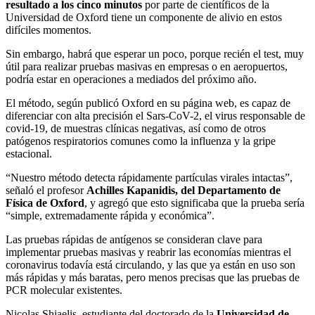
resultado a los cinco minutos
por parte de científicos de la
Universidad de Oxford tiene un componente de alivio en estos
difíciles momentos.
Sin embargo, habrá que esperar un poco, porque recién el test, muy
útil para realizar pruebas masivas en empresas o en aeropuertos,
podría estar en operaciones a mediados del próximo año.
El método, según publicó Oxford en su página web, es capaz de
diferenciar con alta precisión el Sars-CoV-2, el virus responsable de
covid-19, de muestras clínicas negativas, así como de otros
patógenos respiratorios comunes como la influenza y la gripe
estacional.
“Nuestro método detecta rápidamente partículas virales intactas”,
señaló el profesor
Achilles Kapanidis, del Departamento de
Física de Oxford
, y agregó que esto significaba que la prueba sería
“simple, extremadamente rápida y económica”.
Las pruebas rápidas de antígenos se consideran clave para
implementar pruebas masivas y reabrir las economías mientras el
coronavirus todavía está circulando, y las que ya están en uso son
más rápidas y más baratas, pero menos precisas que las pruebas de
PCR molecular existentes.
Nicolas Shiaelis, estudiante del doctorado de la
Universidad de