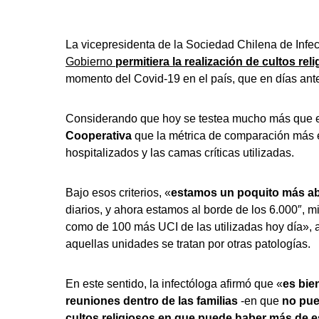
La vicepresidenta de la Sociedad Chilena de Infec
Gobierno
permitiera la realización de cultos rel
momento del Covid-19 en el país, que en días anter
Considerando que hoy se testea mucho más que en
Cooperativa
que la métrica de comparación más ef
hospitalizados y las camas críticas utilizadas.
Bajo esos criterios, «
estamos un poquito más ab
diarios, y ahora estamos al borde de los 6.000″, 
como de 100 más UCI de las utilizadas hoy día», a
aquellas unidades se tratan por otras patologías.
En este sentido, la infectóloga afirmó que «
es bie
reuniones dentro de las familias
-en que
no pue
cultos religiosos en que puede haber más de 