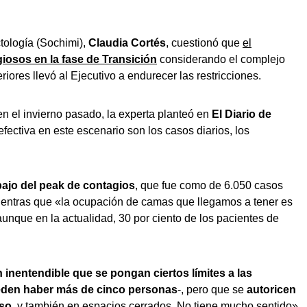
tología (Sochimi),
Claudia Cortés
, cuestionó que
el
igiosos en la fase de Transición
considerando el complejo
iores llevó al Ejecutivo a endurecer las restricciones.
 el invierno pasado, la experta planteó en
El Diario de
ectiva en este escenario son los casos diarios, los
ajo del peak de contagios
, que fue como de 6.050 casos
mientras que «la ocupación de camas que llegamos a tener es
unque en la actualidad, 30 por ciento de los pacientes de
n inentendible que se pongan ciertos límites a las
den haber más de cinco personas
-, pero que se
autoricen
eso
, y también en espacios cerrados. No tiene mucho sentido».