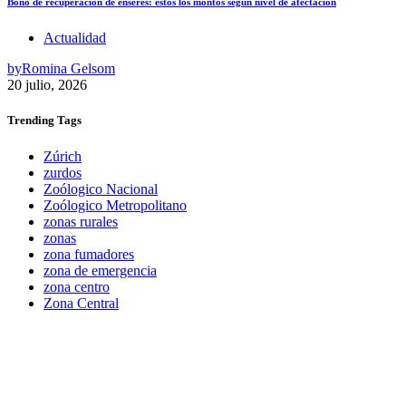
Bono de recuperación de enseres: estos los montos según nivel de afectación
Actualidad
by
Romina Gelsom
20 julio, 2026
Trending
Tags
Zúrich
zurdos
Zoólogico Nacional
Zoólogico Metropolitano
zonas rurales
zonas
zona fumadores
zona de emergencia
zona centro
Zona Central