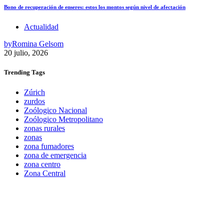
Bono de recuperación de enseres: estos los montos según nivel de afectación
Actualidad
by
Romina Gelsom
20 julio, 2026
Trending
Tags
Zúrich
zurdos
Zoólogico Nacional
Zoólogico Metropolitano
zonas rurales
zonas
zona fumadores
zona de emergencia
zona centro
Zona Central