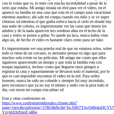
con lo volao que es, lo mire con mucha incredulidad a pesar de lo
serio que estaba. Mi amigo instala un dvd para ver el video, en el
aparece su familia en una casa que esta en el campo para vacacionar
mientras atardece, ahi sale mi compa cuando era niño y se ve super
chistoso xd mientras el que graba enfoca hacia el cielo en donde hay
una nube de colores, es impresionante ver las caras que tienen los
adultos y de la nada aparecen tres sombras altas en el techo de la
casa y todos se ponen a gritar. Yo quede pa laca, nunca habia visto
algo asi, de hecho el video es bastante claro como para ser fake.
Es impresionante ver una prueba real de que no estamos solos, sobre
todo si viene de un cercano, es aterrador pensar en algo que para
muchos solo existe en las peliculas. Mi amigo me conto que ellos
siguieron apareciendo un tiempo y que toda la familia esta con
terapia siquiatrica, incluso conto que llegaron unos gringos a
registrar la casa y supuestamente se llevaron todo el material, por lo
que es casi imposible encontrar el video en la red. Para serles
honesto, nunca he sido un cobarde y siempre fui muy incredulo,
pero reconozco que ya no soy el mismo y ando con la pera todo el
dia, con razon mi compa esta pitiao xd
Esta y otras confesiones en
https://www.confesioneslaborales.cl/page.php?
page=view&confession=37863&fbclid=IwAR07TAvOd0oksDC
VzyjdA9sNnoF-t48w