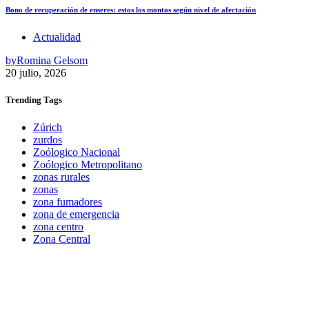
Bono de recuperación de enseres: estos los montos según nivel de afectación
Actualidad
by
Romina Gelsom
20 julio, 2026
Trending
Tags
Zúrich
zurdos
Zoólogico Nacional
Zoólogico Metropolitano
zonas rurales
zonas
zona fumadores
zona de emergencia
zona centro
Zona Central