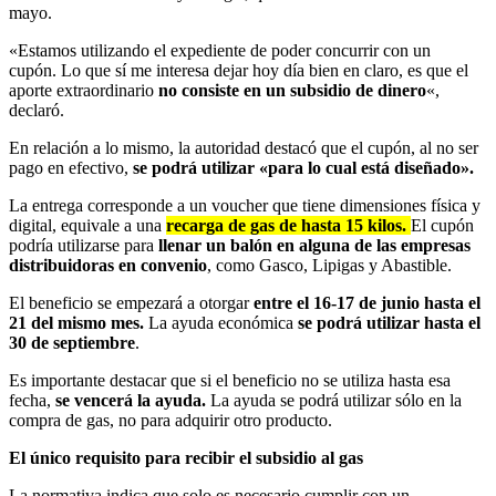
mayo.
«Estamos utilizando el expediente de poder concurrir con un
cupón. Lo que sí me interesa dejar hoy día bien en claro, es que el
aporte extraordinario
no consiste en un subsidio de dinero
«,
declaró.
En relación a lo mismo, la autoridad destacó que el cupón, al no ser
pago en efectivo,
se podrá utilizar «para lo cual está diseñado».
La entrega corresponde a un voucher que tiene dimensiones física y
digital, equivale a una
recarga de gas de hasta 15 kilos.
El cupón
podría utilizarse para
llenar un balón en alguna de las empresas
distribuidoras en convenio
, como Gasco, Lipigas y Abastible.
El beneficio se empezará a otorgar
entre el 16-17 de junio hasta el
21 del mismo mes.
La ayuda económica
se podrá utilizar hasta el
30 de septiembre
.
Es importante destacar que si el beneficio no se utiliza hasta esa
fecha,
se vencerá la ayuda.
La ayuda se podrá utilizar sólo en la
compra de gas, no para adquirir otro producto.
El único requisito para recibir el subsidio al gas
La normativa indica que solo es necesario cumplir con un