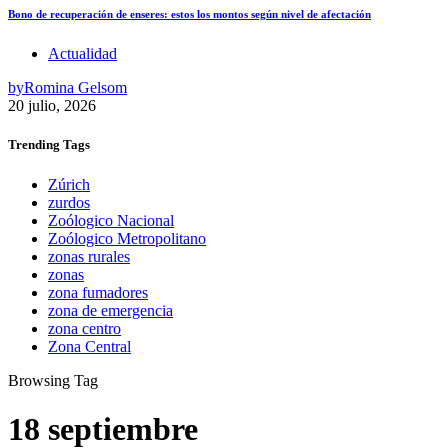
Bono de recuperación de enseres: estos los montos según nivel de afectación
Actualidad
by
Romina Gelsom
20 julio, 2026
Trending
Tags
Zúrich
zurdos
Zoólogico Nacional
Zoólogico Metropolitano
zonas rurales
zonas
zona fumadores
zona de emergencia
zona centro
Zona Central
Browsing Tag
18 septiembre