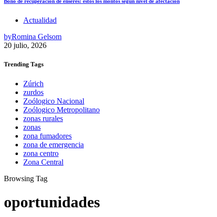
Bono de recuperación de enseres: estos los montos según nivel de afectación
Actualidad
by
Romina Gelsom
20 julio, 2026
Trending
Tags
Zúrich
zurdos
Zoólogico Nacional
Zoólogico Metropolitano
zonas rurales
zonas
zona fumadores
zona de emergencia
zona centro
Zona Central
Browsing Tag
oportunidades