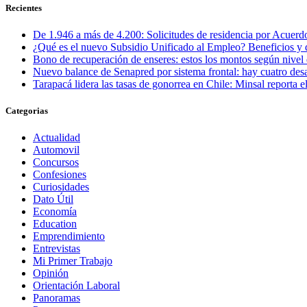
Recientes
De 1.946 a más de 4.200: Solicitudes de residencia por Acuerdo
¿Qué es el nuevo Subsidio Unificado al Empleo? Beneficios y 
Bono de recuperación de enseres: estos los montos según nivel 
Nuevo balance de Senapred por sistema frontal: hay cuatro desa
Tarapacá lidera las tasas de gonorrea en Chile: Minsal reporta
Categorias
Actualidad
Automovil
Concursos
Confesiones
Curiosidades
Dato Útil
Economía
Education
Emprendimiento
Entrevistas
Mi Primer Trabajo
Opinión
Orientación Laboral
Panoramas