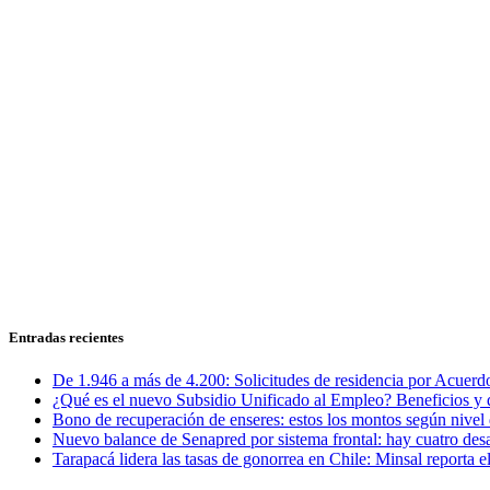
Entradas recientes
De 1.946 a más de 4.200: Solicitudes de residencia por Acuerdo
¿Qué es el nuevo Subsidio Unificado al Empleo? Beneficios y 
Bono de recuperación de enseres: estos los montos según nivel 
Nuevo balance de Senapred por sistema frontal: hay cuatro desa
Tarapacá lidera las tasas de gonorrea en Chile: Minsal reporta