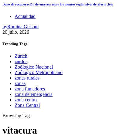
Bono de recuperación de enseres: estos los montos según nivel de afectación
Actualidad
by
Romina Gelsom
20 julio, 2026
Trending
Tags
Zúrich
zurdos
Zoólogico Nacional
Zoólogico Metropolitano
zonas rurales
zonas
zona fumadores
zona de emergencia
zona centro
Zona Central
Browsing Tag
vitacura