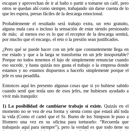
escapan y aprovechan de ir al baño o partir a tomarse un café, pero
otros se quedan ahí como siempre, trabajando sin darse cuenta de lo
que les espera, presas fáciles de la descarga emocional.
Probablemente el resultado será trabajo extra, un reto gratuito,
alguna mala cara o incluso la sensación de estar siendo presionado
de más; al menos eso es lo que el receptor de la descarga sentirá,
por mucho que el encargo, el reto o la presión sean justificados.
¿Pero qué se puede hacer con un jefe que constantemente llega en
ese estado y que a la larga se transforma en un jefe insoportable?
Porque no todos tenemos el lujo de simplemente renunciar cuando
eso sucede, y hasta quizás nos gusta el trabajo o la empresa donde
estamos y no estamos dispuestos a hacerlo simplemente porque el
jefe es una pesadilla.
Entonces aquí les presento algunas cosas que si yo hubiese sabido
cuando sentí que tenía uno de esos jefes, me hubiesen ayudado a
vivir más tranquilo:
1)
La posibilidad de cambiarse trabajo sí existe.
Quizás en el
momento no se vea de esa forma y sienta como que estará ahí toda
la vida (Como el cartel que el Sr. Burns de los Simpson le puso a
Homero una vez en su oficina para torturarlo: “Recuerda que
trabajarás aquí para siempre”), pero la verdad es que todo tiene su