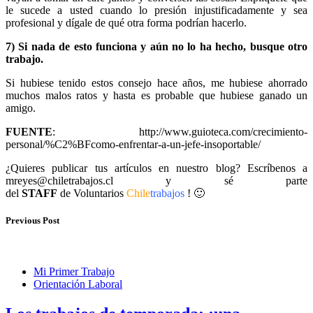
le sucede a usted cuando lo presión injustificadamente y sea
profesional y dígale de qué otra forma podrían hacerlo.
7)
Si nada de esto funciona y aún no lo ha hecho, busque otro
trabajo.
Si hubiese tenido estos consejo hace años, me hubiese ahorrado
muchos malos ratos y hasta es probable que hubiese ganado un
amigo.
FUENTE
: http://www.guioteca.com/crecimiento-
personal/%C2%BFcomo-enfrentar-a-un-jefe-insoportable/
¿Quieres publicar tus artículos en nuestro blog? Escríbenos a
mreyes@chiletrabajos.cl y sé parte
del
STAFF
de Voluntarios
Chile
trabajos
! 🙂
Previous Post
Mi Primer Trabajo
Orientación Laboral