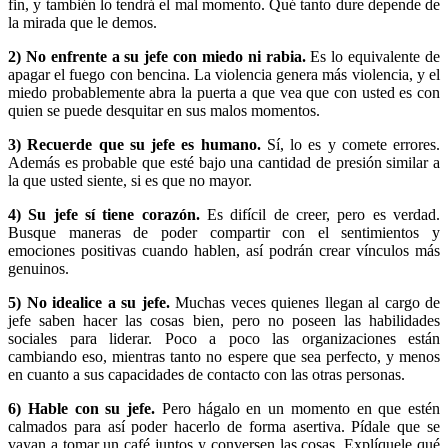
fin, y también lo tendrá el mal momento. Qué tanto dure depende de
la mirada que le demos.
2)
No enfrente a su jefe con miedo ni rabia.
Es lo equivalente de
apagar el fuego con bencina. La violencia genera más violencia, y el
miedo probablemente abra la puerta a que vea que con usted es con
quien se puede desquitar en sus malos momentos.
3)
Recuerde que su jefe es humano.
Sí, lo es y comete errores.
Además es probable que esté bajo una cantidad de presión similar a
la que usted siente, si es que no mayor.
4)
Su jefe sí tiene corazón.
Es difícil de creer, pero es verdad.
Busque maneras de poder compartir con el sentimientos y
emociones positivas cuando hablen, así podrán crear vínculos más
genuinos.
5)
No idealice a su jefe.
Muchas veces quienes llegan al cargo de
jefe saben hacer las cosas bien, pero no poseen las habilidades
sociales para liderar. Poco a poco las organizaciones están
cambiando eso, mientras tanto no espere que sea perfecto, y menos
en cuanto a sus capacidades de contacto con las otras personas.
6)
Hable con su jefe.
Pero hágalo en un momento en que estén
calmados para así poder hacerlo de forma asertiva. Pídale que se
vayan a tomar un café juntos y conversen las cosas. Explíquele qué