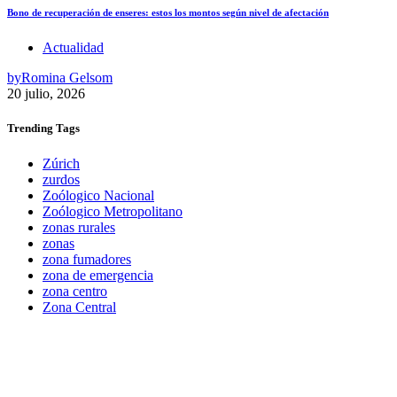
Bono de recuperación de enseres: estos los montos según nivel de afectación
Actualidad
by
Romina Gelsom
20 julio, 2026
Trending
Tags
Zúrich
zurdos
Zoólogico Nacional
Zoólogico Metropolitano
zonas rurales
zonas
zona fumadores
zona de emergencia
zona centro
Zona Central