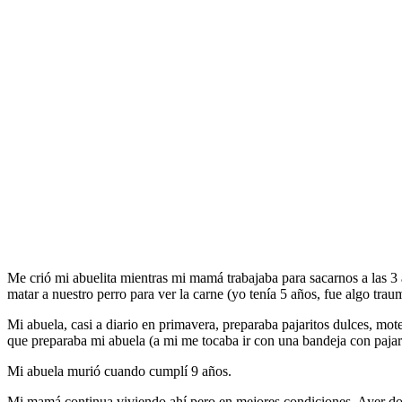
Me crió mi abuelita mientras mi mamá trabajaba para sacarnos a las 3 
matar a nuestro perro para ver la carne (yo tenía 5 años, fue algo trau
Mi abuela, casi a diario en primavera, preparaba pajaritos dulces, mot
que preparaba mi abuela (a mi me tocaba ir con una bandeja con pajarito
Mi abuela murió cuando cumplí 9 años.
Mi mamá continua viviendo ahí pero en mejores condiciones. Ayer dom