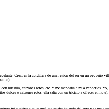
adelante. Crecí en la cordillera de una región del sur en un pequeño v
matico)
e con huesillo, calzones rotos, etc. Y me mandaba a mi a venderlos. Yo, c
s dulces o calzones rotos, ella salía con un triciclo a ofrecer el mote).
ingo fui a visitar a mi mamá, me estaba bajando del auto y se me acer