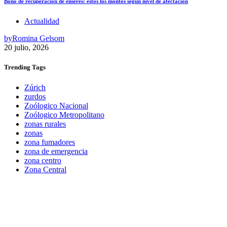
Bono de recuperación de enseres: estos los montos según nivel de afectación
Actualidad
by
Romina Gelsom
20 julio, 2026
Trending
Tags
Zúrich
zurdos
Zoólogico Nacional
Zoólogico Metropolitano
zonas rurales
zonas
zona fumadores
zona de emergencia
zona centro
Zona Central