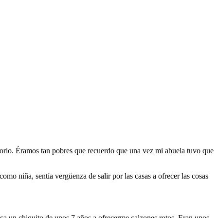
illorio. Éramos tan pobres que recuerdo que una vez mi abuela tuvo que
omo niña, sentía vergüenza de salir por las casas a ofrecer las cosas
ca un chiquito de unos 7 años a ofrecerme calzones rotos. Eran unos