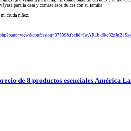
, váyase para la casa y comase esos dulces con su familia.
é mi cruda niñez.
/page.php?page=view&confession=37539&fbclid=IwAR1bk6kc82zJn
precio de 8 productos esenciales América La