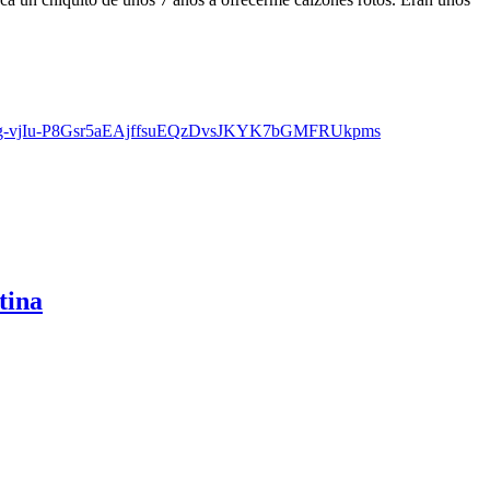
BeSgg-vjIu-P8Gsr5aEAjffsuEQzDvsJKYK7bGMFRUkpms
tina