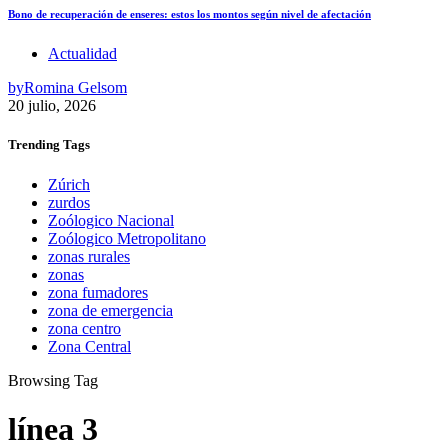
Bono de recuperación de enseres: estos los montos según nivel de afectación
Actualidad
by
Romina Gelsom
20 julio, 2026
Trending
Tags
Zúrich
zurdos
Zoólogico Nacional
Zoólogico Metropolitano
zonas rurales
zonas
zona fumadores
zona de emergencia
zona centro
Zona Central
Browsing Tag
línea 3