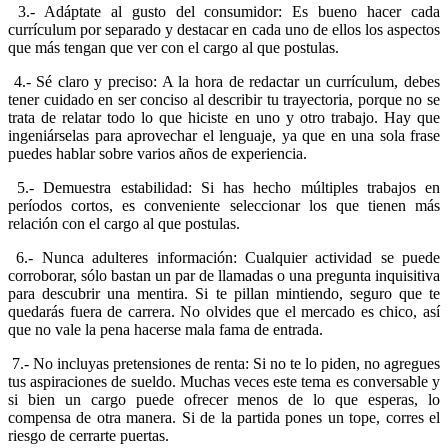
3.- Adáptate al gusto del consumidor: Es bueno hacer cada
currículum por separado y destacar en cada uno de ellos los aspectos
que más tengan que ver con el cargo al que postulas.
4.- Sé claro y preciso: A la hora de redactar un currículum, debes
tener cuidado en ser conciso al describir tu trayectoria, porque no se
trata de relatar todo lo que hiciste en uno y otro trabajo. Hay que
ingeniárselas para aprovechar el lenguaje, ya que en una sola frase
puedes hablar sobre varios años de experiencia.
5.- Demuestra estabilidad: Si has hecho múltiples trabajos en
períodos cortos, es conveniente seleccionar los que tienen más
relación con el cargo al que postulas.
6.- Nunca adulteres información: Cualquier actividad se puede
corroborar, sólo bastan un par de llamadas o una pregunta inquisitiva
para descubrir una mentira. Si te pillan mintiendo, seguro que te
quedarás fuera de carrera. No olvides que el mercado es chico, así
que no vale la pena hacerse mala fama de entrada.
7.- No incluyas pretensiones de renta: Si no te lo piden, no agregues
tus aspiraciones de sueldo. Muchas veces este tema es conversable y
si bien un cargo puede ofrecer menos de lo que esperas, lo
compensa de otra manera. Si de la partida pones un tope, corres el
riesgo de cerrarte puertas.