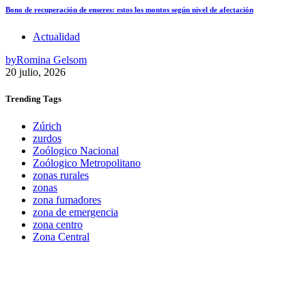
Bono de recuperación de enseres: estos los montos según nivel de afectación
Actualidad
by
Romina Gelsom
20 julio, 2026
Trending
Tags
Zúrich
zurdos
Zoólogico Nacional
Zoólogico Metropolitano
zonas rurales
zonas
zona fumadores
zona de emergencia
zona centro
Zona Central