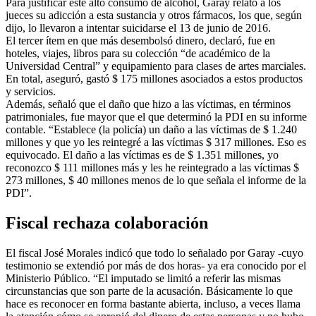
Para justificar este alto consumo de alcohol, Garay relató a los
jueces su adicción a esta sustancia y otros fármacos, los que, según
dijo, lo llevaron a intentar suicidarse el 13 de junio de 2016.
El tercer ítem en que más desembolsó dinero, declaró, fue en
hoteles, viajes, libros para su colección “de académico de la
Universidad Central” y equipamiento para clases de artes marciales.
En total, aseguró, gastó $ 175 millones asociados a estos productos
y servicios.
Además, señaló que el daño que hizo a las víctimas, en términos
patrimoniales, fue mayor que el que determinó la PDI en su informe
contable. “Establece (la policía) un daño a las víctimas de $ 1.240
millones y que yo les reintegré a las víctimas $ 317 millones. Eso es
equivocado. El daño a las víctimas es de $ 1.351 millones, yo
reconozco $ 111 millones más y les he reintegrado a las víctimas $
273 millones, $ 40 millones menos de lo que señala el informe de la
PDI”.
Fiscal rechaza colaboración
El fiscal José Morales indicó que todo lo señalado por Garay -cuyo
testimonio se extendió por más de dos horas- ya era conocido por el
Ministerio Público. “El imputado se limitó a referir las mismas
circunstancias que son parte de la acusación. Básicamente lo que
hace es reconocer en forma bastante abierta, incluso, a veces llama