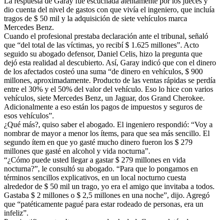
La respuesta de Garay fue escuchada atentamente por los jueces y
dio cuenta del nivel de gastos con que vivía el ingeniero, que incluía
tragos de $ 50 mil y la adquisición de siete vehículos marca
Mercedes Benz.
Cuando el profesional prestaba declaración ante el tribunal, señaló
que “del total de las víctimas, yo recibí $ 1.625 millones”. Acto
seguido su abogado defensor, Daniel Celis, hizo la pregunta que
dejó esta realidad al descubierto. Así, Garay indicó que con el dinero
de los afectados costeó una suma “de dinero en vehículos, $ 900
millones, aproximadamente. Producto de las ventas rápidas se perdía
entre el 30% y el 50% del valor del vehículo. Eso lo hice con varios
vehículos, siete Mercedes Benz, un Jaguar, dos Grand Cherokee.
Adicionalmente a eso están los pagos de impuestos y seguros de
esos vehículos”.
¿Qué más?, quiso saber el abogado. El ingeniero respondió: “Voy a
nombrar de mayor a menor los ítems, para que sea más sencillo. El
segundo ítem en que yo gasté mucho dinero fueron los $ 279
millones que gasté en alcohol y vida nocturna”.
“¿Cómo puede usted llegar a gastar $ 279 millones en vida
nocturna?”, le consultó su abogado. “Para que lo pongamos en
términos sencillos explicativos, en un local nocturno cuesta
alrededor de $ 50 mil un trago, yo era el amigo que invitaba a todos.
Gastaba $ 2 millones o $ 2,5 millones en una noche”, dijo. Agregó
que “patéticamente pagué para estar rodeado de personas, era un
infeliz”.