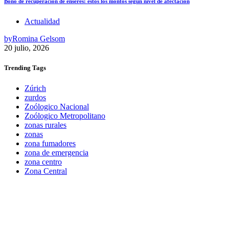
Bono de recuperación de enseres: estos los montos según nivel de afectación
Actualidad
by
Romina Gelsom
20 julio, 2026
Trending
Tags
Zúrich
zurdos
Zoólogico Nacional
Zoólogico Metropolitano
zonas rurales
zonas
zona fumadores
zona de emergencia
zona centro
Zona Central