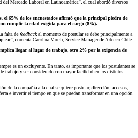
d del Mercado Laboral en Latinoamérica”, el cual abordó diversos
s, el 65% de los encuestados afirmó que la principal piedra de
r no cumplir la edad exigida para el cargo (8%).
La falta de
feedback
al momento de postular se debe principalmente a
e emplear”, comenta Carolina Varela, Service Manager de Adecco Chile.
mplica llegar al lugar de trabajo, otro 2% por la exigencia de
iempre es un excluyente. En tanto, es importante que los postulantes se
e trabajo y ser considerado con mayor facilidad en los distintos
ón de la compañía a la cual se quiere postular, dirección, accesos,
oferta e invertir el tiempo en que se puedan transformar en una opción