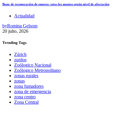
Bono de recuperación de enseres: estos los montos según nivel de afectación
Actualidad
by
Romina Gelsom
20 julio, 2026
Trending
Tags
Zúrich
zurdos
Zoólogico Nacional
Zoólogico Metropolitano
zonas rurales
zonas
zona fumadores
zona de emergencia
zona centro
Zona Central